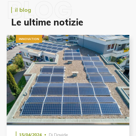
BLOG
il blog
Le ultime notizie
INNOVATION
15/04/2024
Di
Davide