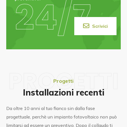
24/7
Get Free Consultancy or +1
(800) 123 456 789
Scrivici
PROGETTI
Progetti
Installazioni recenti
Da oltre 10 anni al tuo fianco sin dalla fase
progettuale, perchè un impianto fotovoltaico non può
limitarsi ad essere un preventivo. Dopo il collaudo ti