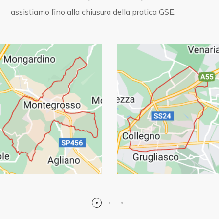
assistiamo fino alla chiusura della pratica GSE.
Ludoteca
Collegno
Civile abitazione
Montegrosso
(TO) – 10
(AT) – 15 kW
kW